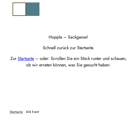
Z
u
Suche
m
I
n
h
Hoppla – Sackgasse!
a
Schnell zurück zur Startseite.
l
t
Zur
Startseite
– oder: Scrollen Sie ein Stück runter und schauen,
ob wir erraten können, was Sie gesucht haben.
Startseite
404 Event