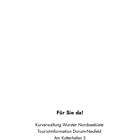
Bäder
Wetter
und
Für Sie da!
Gezeiten
Kurverwaltung Wurster Nordseeküste
Tourist-Information Dorum-Neufeld
Am Kutterhafen 3