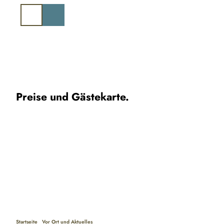
Z
u
Suche
m
I
n
h
a
l
t
Preise und Gästekarte.
Startseite
Vor Ort und Aktuelles