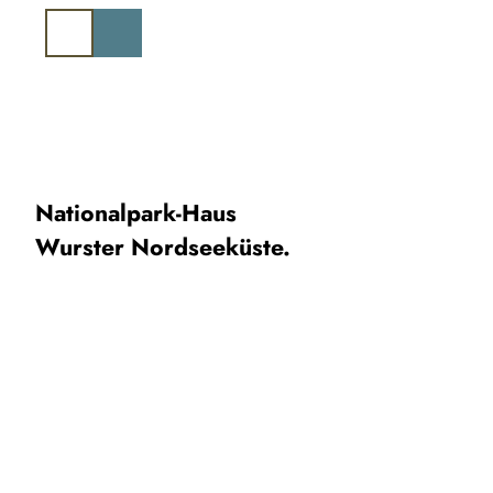
Z
u
Suche
m
I
n
h
a
l
t
Nationalpark-Haus
Wurster Nordseeküste.