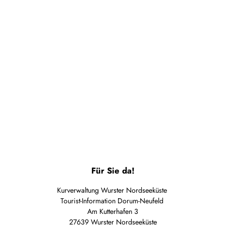
Ruhepol
Leuchtturm
Wetter
und
Für Sie da!
Gezeiten
Kurverwaltung Wurster Nordseeküste
Tourist-Information Dorum-Neufeld
Am Kutterhafen 3
27639 Wurster Nordseeküste