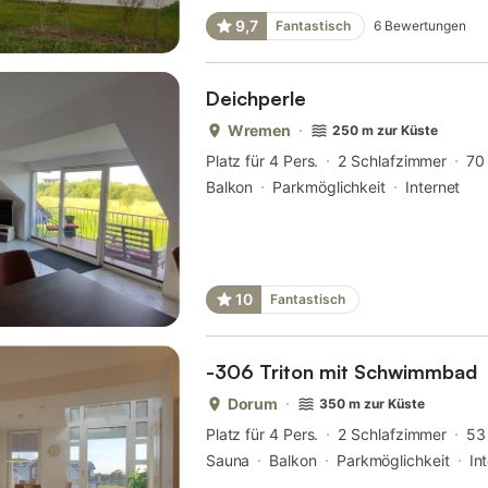
9,7
Fantastisch
6
Bewertungen
Deichperle
Wremen
250 m zur Küste
Platz für 4 Pers.
2 Schlafzimmer
70
Balkon
Parkmöglichkeit
Internet
10
Fantastisch
-306 Triton mit Schwimmbad
Dorum
350 m zur Küste
Platz für 4 Pers.
2 Schlafzimmer
53
Sauna
Balkon
Parkmöglichkeit
In