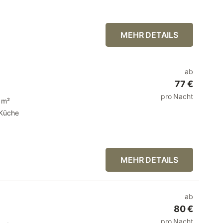
MEHR DETAILS
ab
77 €
pro Nacht
 m²
Küche
MEHR DETAILS
ab
80 €
pro Nacht