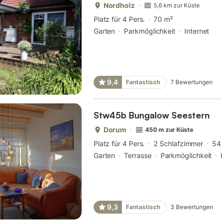
Nordholz
5,6 km zur Küste
Platz für 4 Pers.
70 m²
Garten
Parkmöglichkeit
Internet
9,4
Fantastisch
7
Bewertungen
Stw45b Bungalow Seestern
Dorum
450 m zur Küste
Platz für 4 Pers.
2 Schlafzimmer
54
Garten
Terrasse
Parkmöglichkeit
9,3
Fantastisch
3
Bewertungen