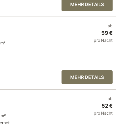
MEHR DETAILS
ab
59 €
pro Nacht
 m²
MEHR DETAILS
ab
52 €
pro Nacht
 m²
ternet