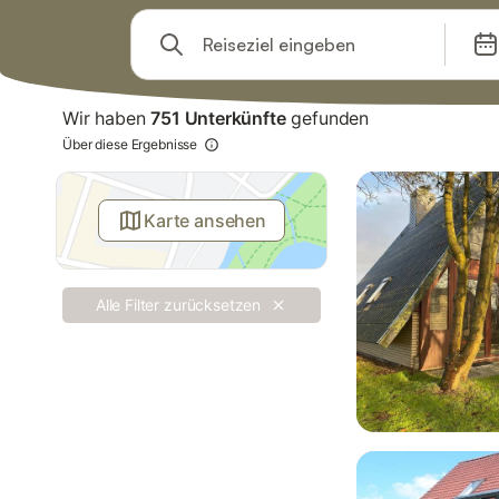
Springe zu
Suchleiste
Filter
Wir haben
751 Unterkünfte
gefunden
Angebote
Über diese Ergebnisse
Karte ansehen
Alle Filter zurücksetzen