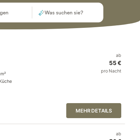
ügen
Was suchen sie?
ab
55 €
pro Nacht
 m²
Küche
MEHR DETAILS
ab