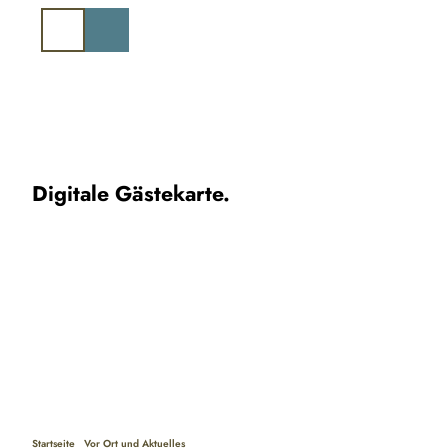
Z
u
Suche
m
I
n
h
a
l
t
Digitale Gästekarte.
Startseite
Vor Ort und Aktuelles