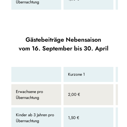
Übernachtung
Gästebeiträge Nebensaison
vom 16. September bis 30. April
Kurzone 1
Kur
Erwachsene pro
2,00 €
1,5
Übernachtung
Kinder ab 3 Jahren pro
1,50 €
0,8
Übernachtung