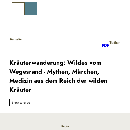
Z
u
Suche
m
I
n
h
a
Startseite
Teilen
PDF
l
t
Kräuterwanderung: Wildes vom
Wegesrand - Mythen, Märchen,
Medizin aus dem Reich der wilden
Kräuter
Show sonstige
Route
Wildkräuterwanderung mit anschließender Verkostung –