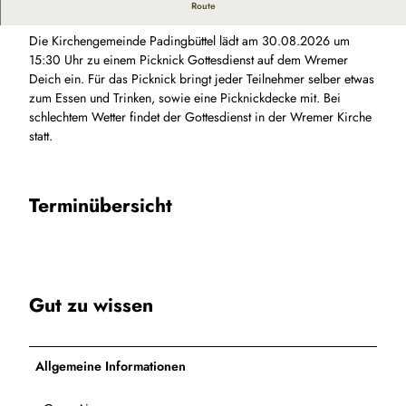
Picknick Gottesdienst in Wremen
Route
s
_
Die Kirchengemeinde Padingbüttel lädt am 30.08.2026 um
K
15:30 Uhr zu einem Picknick Gottesdienst auf dem Wremer
l
Deich ein. Für das Picknick bringt jeder Teilnehmer selber etwas
e
zum Essen und Trinken, sowie eine Picknickdecke mit. Bei
i
schlechtem Wetter findet der Gottesdienst in der Wremer Kirche
n
statt.
e
r
P
Terminübersicht
r
e
u
ß
e
_
Gut zu wissen
P
r
i
Allgemeine Informationen
e
l