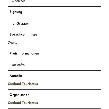
Open Air
_
W
Eignung
r
e
m
für Gruppen
e
n
Sprachkenntnisse
.
Deutsch
j
p
Preisinformationen
g
kostenfrei
Autor:in
Cuxland-Tourismus
Organisation
Cuxland-Tourismus