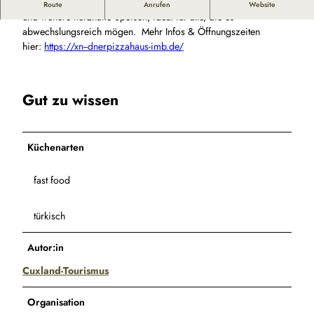
Im Döner und Pizzahaus gibt es frisch zubereitete Döner, Pizza
Route
Anrufen
Website
und weitere herzhafte Speisen, ideal für alle, die es
abwechslungsreich mögen. Mehr Infos & Öffnungszeiten
hier:
https://xn--dnerpizzahaus-imb.de/
Gut zu wissen
Küchenarten
fast food
türkisch
Autor:in
Cuxland-Tourismus
Organisation