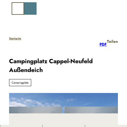
Z
u
Suche
m
I
n
h
a
Startseite
Teilen
PDF
l
t
Campingplatz Cappel-Neufeld
Außendeich
Campingplatz