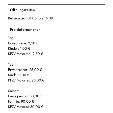
e
e
e
l
u
u
Öffnungszeiten
d
f
f
.
Betriebszeit: 01.05. bis 15.09.
e
e
j
l
l
p
d
d
Preisinformationen
g
2
1
Tag:
.
.
Erwachsene: 2,50 €
j
j
Kinder: 1,00 €
p
p
KFZ/ Motorrad: 2,50 €
g
g
12er:
Erwachsener: 25,00 €
Kind: 10,00 €
KFZ/ Motorrad:25,00 €
Saison:
Einzelperson: 50,00 €
Familie: 90,00 €
KFZ/ Motorad:30,00 €