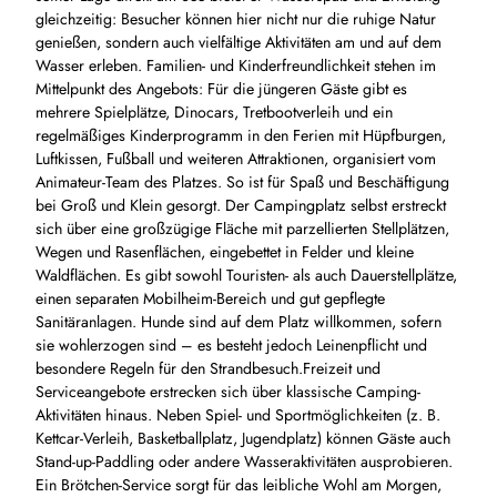
gleichzeitig: Besucher können hier nicht nur die ruhige Natur
genießen, sondern auch vielfältige Aktivitäten am und auf dem
Wasser erleben. Familien- und Kinderfreundlichkeit stehen im
Mittelpunkt des Angebots: Für die jüngeren Gäste gibt es
mehrere Spielplätze, Dinocars, Tretbootverleih und ein
regelmäßiges Kinderprogramm in den Ferien mit Hüpfburgen,
Luftkissen, Fußball und weiteren Attraktionen, organisiert vom
Animateur-Team des Platzes. So ist für Spaß und Beschäftigung
bei Groß und Klein gesorgt. Der Campingplatz selbst erstreckt
sich über eine großzügige Fläche mit parzellierten Stellplätzen,
Wegen und Rasenflächen, eingebettet in Felder und kleine
Waldflächen. Es gibt sowohl Touristen- als auch Dauerstellplätze,
einen separaten Mobilheim-Bereich und gut gepflegte
Sanitäranlagen. Hunde sind auf dem Platz willkommen, sofern
sie wohlerzogen sind – es besteht jedoch Leinenpflicht und
besondere Regeln für den Strandbesuch.Freizeit und
Serviceangebote erstrecken sich über klassische Camping-
Aktivitäten hinaus. Neben Spiel- und Sportmöglichkeiten (z. B.
Kettcar-Verleih, Basketballplatz, Jugendplatz) können Gäste auch
Stand-up-Paddling oder andere Wasseraktivitäten ausprobieren.
Ein Brötchen-Service sorgt für das leibliche Wohl am Morgen,