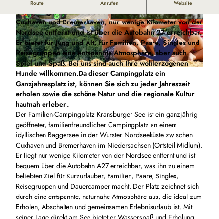
Der Campingplatz befindet sich in der wunderschönen
Route
Anrufen
Website
Urlaubsregion in der Wurster Nordseeküste zwischen
Cuxhaven und Bremerhaven, nur wenige Kilometer von der
© David_Koitka |
CC-BY-SA
© David_Koitka |
CC-BY-SA
Nordsee entfernt und ist über die Autobahn 27 erreichbar.
Er bietet für Jung und Alt, für Familien, Paare, Singles und
Reisegruppen eine entspannte Atmosphäre, aber auch
Spiel und Spaß. Bei uns sind auch Ihre wohlerzogenen
Hunde willkommen.Da dieser Campingplatz ein
© Familien-Camping Kransburger See |
CC-BY-SA
Ganzjahresplatz ist, können Sie sich zu jeder Jahreszeit
erholen sowie die schöne Natur und die regionale Kultur
hautnah erleben.
Der Familien-Campingplatz Kransburger See ist ein ganzjährig
geöffneter, familienfreundlicher Campingplatz an einem
idyllischen Baggersee in der Wurster Nordseeküste zwischen
Cuxhaven und Bremerhaven im Niedersachsen (Ortsteil Midlum).
Er liegt nur wenige Kilometer von der Nordsee entfernt und ist
bequem über die Autobahn A27 erreichbar, was ihn zu einem
beliebten Ziel für Kurzurlauber, Familien, Paare, Singles,
Reisegruppen und Dauercamper macht. Der Platz zeichnet sich
durch eine entspannte, naturnahe Atmosphäre aus, die ideal zum
Erholen, Abschalten und gemeinsamen Erlebnisurlaub ist. Mit
seiner Lage direkt am See bietet er Wasserspaß und Erholung