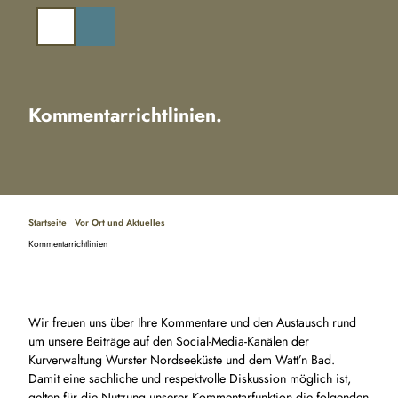
Z
u
Suche
m
I
n
h
Kommentarrichtlinien.
a
l
t
Startseite
Vor Ort und Aktuelles
Kommentarrichtlinien
Wir freuen uns über Ihre Kommentare und den Austausch rund
um unsere Beiträge auf den Social-Media-Kanälen der
Kurverwaltung Wurster Nordseeküste und dem Watt’n Bad.
Damit eine sachliche und respektvolle Diskussion möglich ist,
gelten für die Nutzung unserer Kommentarfunktion die folgenden