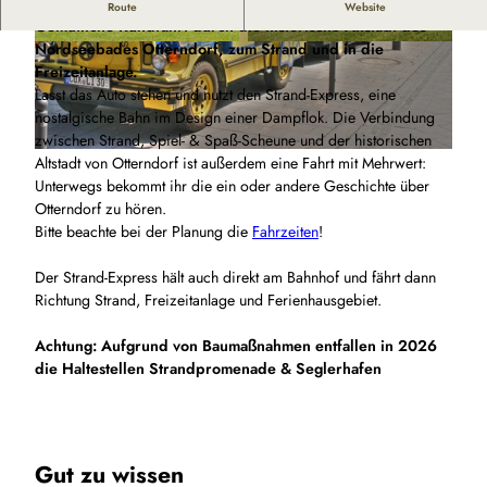
Vom Bahnhof durch die Altstadt zum Grünstrand:
Route
Website
Gemütliche Rundfahrt durch die historische Altstadt des
Nordseebades Otterndorf, zum Strand und in die
© Cuxliner |
CC0
© Cuxliner |
CC0
Freizeitanlage.
Lasst das Auto stehen und nutzt den Strand-Express, eine
nostalgische Bahn im Design einer Dampflok. Die Verbindung
zwischen Strand, Spiel- & Spaß-Scheune und der historischen
Altstadt von Otterndorf ist außerdem eine Fahrt mit Mehrwert:
© Cuxliner |
CC0
Unterwegs bekommt ihr die ein oder andere Geschichte über
Otterndorf zu hören.
Bitte beachte bei der Planung die
Fahrzeiten
!
Der Strand-Express hält auch direkt am Bahnhof und fährt dann
Richtung Strand, Freizeitanlage und Ferienhausgebiet.
Achtung: Aufgrund von Baumaßnahmen entfallen in 2026
die Haltestellen Strandpromenade & Seglerhafen
Gut zu wissen