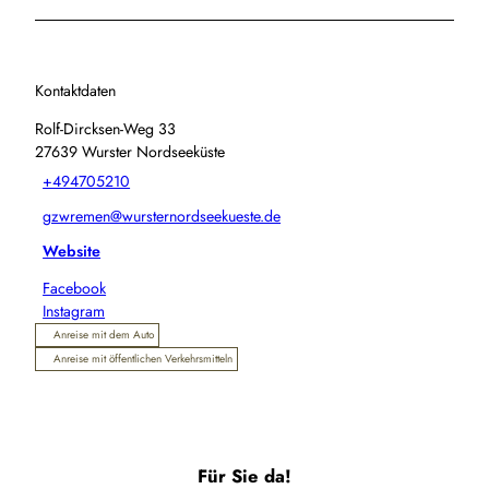
Kontaktdaten
Rolf-Dircksen-Weg 33
27639
Wurster Nordseeküste
+494705210
gzwremen@wursternordseekueste.de
Website
Facebook
Instagram
Anreise mit dem Auto
Anreise mit öffentlichen Verkehrsmitteln
Für Sie da!