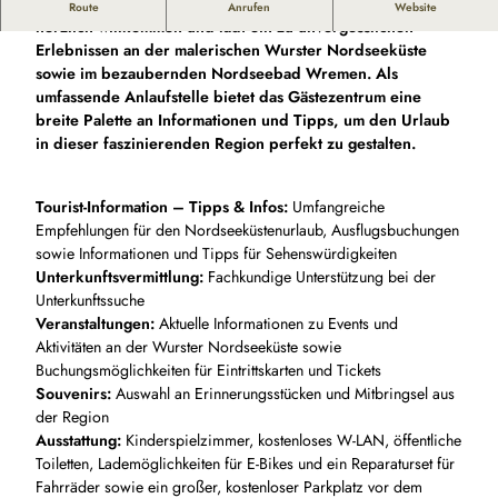
Das Gästezentrum Wremen heißt Gäste und Interessierte
Route
Anrufen
Website
herzlich willkommen und lädt ein zu unvergesslichen
Erlebnissen an der malerischen Wurster Nordseeküste
sowie im bezaubernden Nordseebad Wremen. Als
umfassende Anlaufstelle bietet das Gästezentrum eine
breite Palette an Informationen und Tipps, um den Urlaub
in dieser faszinierenden Region perfekt zu gestalten.
Tourist-Information – Tipps & Infos:
Umfangreiche
Empfehlungen für den Nordseeküstenurlaub, Ausflugsbuchungen
sowie Informationen und Tipps für Sehenswürdigkeiten
Unterkunftsvermittlung:
Fachkundige Unterstützung bei der
Unterkunftssuche
Veranstaltungen:
Aktuelle Informationen zu Events und
Aktivitäten an der Wurster Nordseeküste sowie
Buchungsmöglichkeiten für Eintrittskarten und Tickets
Souvenirs:
Auswahl an Erinnerungsstücken und Mitbringsel aus
der Region
Ausstattung:
Kinderspielzimmer, kostenloses W-LAN, öffentliche
Toiletten, Lademöglichkeiten für E-Bikes und ein Reparaturset für
Fahrräder sowie ein großer, kostenloser Parkplatz vor dem