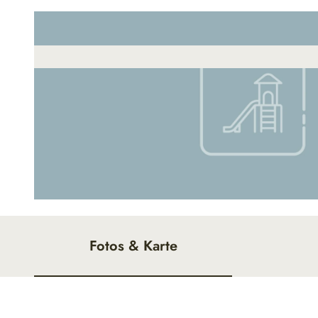
© Kurverwaltung Wurster Nordseeküste |
CC-BY
Fotos & Karte