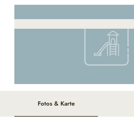
© Kurverwaltung Wurster Nordseeküste |
CC-BY
Fotos & Karte