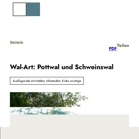
Z
u
Suche
m
I
n
h
a
Startseite
Teilen
PDF
l
t
Wal-Art: Pottwal und Schweinswal
Ausflugsziele Architektur, Infrastruktur, Kultur sonstige