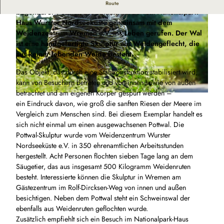
Seit August 2024 steht in Wremen ein acht Meter langer
Route
begehbarer Pottwal. Die Aktion wurde vom Nationalpark-
Haus Wurster Nordseeküste gemeinsam mit dem
Weidenzentrum Wremen e.V. ins Leben gerufen. Der Wal
ist eine handgefertigte Skulptur aus Weidengeflecht, die
aus keiner lebenden Weide besteht.
Das Objekt, das durch eine Stahlkonstruktion stabilisiert wird,
© Nationalpark-Haus Wurster Nordseeküste |
CC-BY-SA
kann von Besuchern betreten und von innen sowie von außen
betrachtet und am eigenen Körper gespürt werden –
S
ein Eindruck davon, wie groß die sanften Riesen der Meere im
c
Vergleich zum Menschen sind. Bei diesem Exemplar handelt es
h
sich nicht einmal um einen ausgewachsenen Pottwal. Die
w
Pottwal-Skulptur wurde vom Weidenzentrum Wurster
e
Nordseeküste e.V. in 350 ehrenamtlichen Arbeitsstunden
i
hergestellt. Acht Personen flochten sieben Tage lang an dem
n
Säugetier, das aus insgesamt 500 Kilogramm Weidenruten
s
besteht. Interessierte können die Skulptur in Wremen am
w
Gästezentrum im Rolf-Dircksen-Weg von innen und außen
a
besichtigen. Neben dem Pottwal steht ein Schweinswal der
l
ebenfalls aus Weidenruten geflochten wurde.
.
Zusätzlich empfiehlt sich ein Besuch im Nationalpark-Haus
J