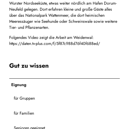
Wurster Nordseeküste, etwas weiter nördlich am Hafen Dorum-
P
Neufeld gelegen. Dort erfahren kleine und große Gäste alles
G
über das Nationalpark Wattenmeer, die dort heimischen
Meeressäuger wie Seehunde oder Schweinswale sowie weitere
Tier- und Pflanzenarten.
Folgendes Video zeigt die Arbeit am Weidenwal:
https://daten.tv-plus.com/f/5f87c988d76f40f688ed/
Gut zu wissen
Eignung
für Gruppen
für Familien
Senioren geeignet