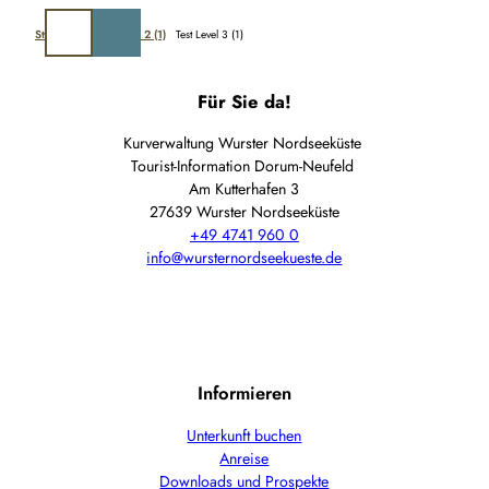
Z
u
Startseite
Tets Level 2 (1)
Test Level 3 (1)
Suche
m
I
Für Sie da!
n
h
Kurverwaltung Wurster Nordseeküste
a
Tourist-Information Dorum-Neufeld
l
Am Kutterhafen 3
t
27639 Wurster Nordseeküste
+49 4741 960 0
info@wursternordseekueste.de
Informieren
Unterkunft buchen
Anreise
Downloads und Prospekte