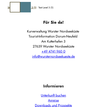
Z
u
Startseite
Tets Level 2 (1)
Test Level 3 (1)
Suche
m
I
Für Sie da!
n
h
Kurverwaltung Wurster Nordseeküste
a
Tourist-Information Dorum-Neufeld
l
Am Kutterhafen 3
t
27639 Wurster Nordseeküste
+49 4741 960 0
info@wursternordseekueste.de
Informieren
Unterkunft buchen
Anreise
Downloads und Prospekte