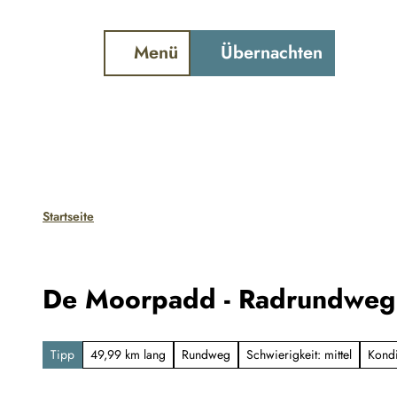
ter und Gezeiten
Webcam
Schiffstracker
Z
u
Menü
Übernachten
Suche
m
I
n
h
a
l
Startseite
t
De Moorpadd - Radrundweg 
Tipp
49,99 km lang
Rundweg
Schwierigkeit: mittel
Kondi