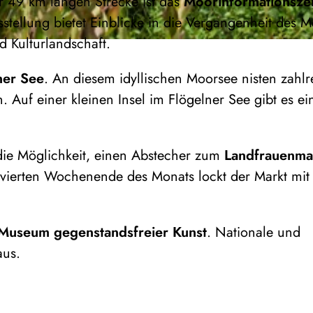
r 49 km langen Strecke ist das
Moorinformationsze
sstellung bietet Einblicke in die Vergangenheit des 
d Kulturlandschaft.
ner See
. An diesem idyllischen Moorsee nisten zahlr
 Auf einer kleinen Insel im Flögelner See gibt es ei
 die Möglichkeit, einen Abstecher zum
Landfrauenma
 vierten Wochenende des Monats lockt der Markt mit
.
Museum gegenstandsfreier Kunst
. Nationale und
aus.