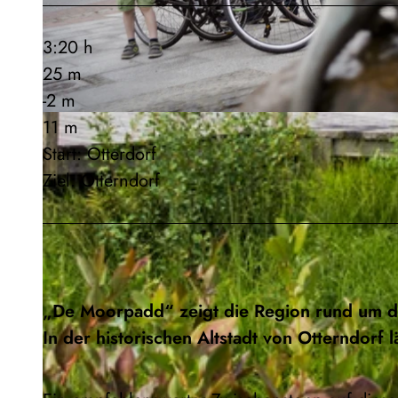
3:20 h
25 m
-2 m
11 m
© Nele Martensen, Cuxland-Tourismus, Fotografin Nele Martensen |
CC-BY-SA
Start: Otterdorf
Ziel: Otterndorf
„De Moorpadd“ zeigt die Region rund um d
In der historischen Altstadt von Otterndorf l