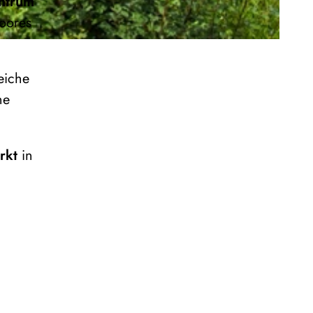
ntrum
Moores
eiche
ne
rkt
in