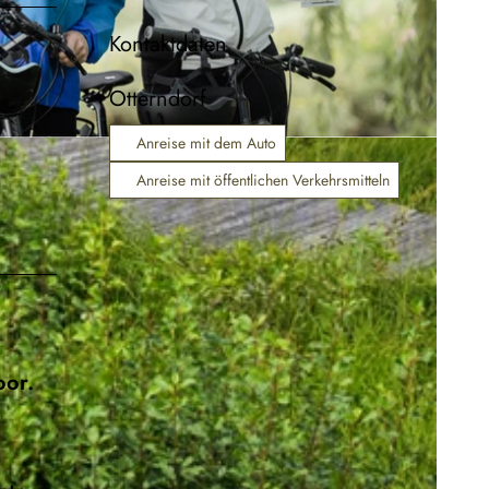
Kontaktdaten
Otterndorf
Anreise mit dem Auto
|
CC-BY-SA
Anreise mit öffentlichen Verkehrsmitteln
oor.