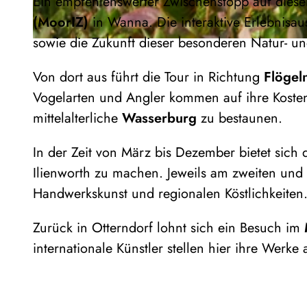
Ein empfehlenswerter Zwischenstopp auf diese
(MoorIZ)
in Wanna. Die interaktive Erlebnisau
sowie die Zukunft dieser besonderen Natur- un
© Florian Trykowski, Cuxland-Tourismus, Florian Trykowski |
CC-BY-SA
Von dort aus führt die Tour in Richtung
Flögel
Vogelarten und Angler kommen auf ihre Kosten.
mittelalterliche
Wasserburg
zu bestaunen.
In der Zeit von März bis Dezember bietet sich
Ilienworth zu machen. Jeweils am zweiten und
Handwerkskunst und regionalen Köstlichkeiten
Zurück in Otterndorf lohnt sich ein Besuch im
internationale Künstler stellen hier ihre Werke 