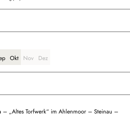
ep
Okt
Nov
Dez
 – „Altes Torfwerk“ im Ahlenmoor – Steinau –