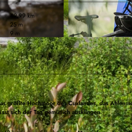
49,99 km
25 m
9 m
© Nele Martensen, Cuxland-Tourismus, Nele Martensen 
as größte Hochmoor des Cuxlandes, das Ahlenm
ässt sich der Tag gemütlich ausklingen.