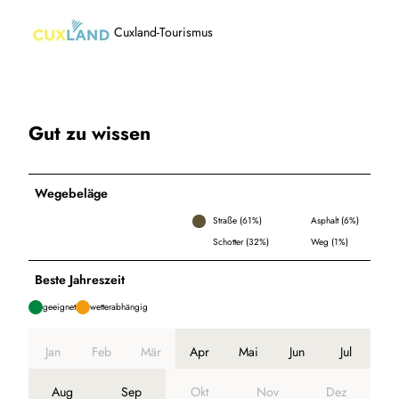
Cuxland-Tourismus
Gut zu wissen
Wegebeläge
Straße (61%)
Asphalt (6%)
Schotter (32%)
Weg (1%)
Beste Jahreszeit
geeignet
wetterabhängig
Jan
Feb
Mär
Apr
Mai
Jun
Jul
Aug
Sep
Okt
Nov
Dez