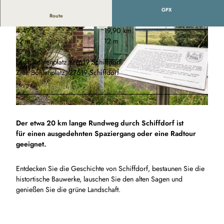
GPX
Route
4:49 h
19,90 km
12 m
12 m
12 m
Start: Bohlenplatz, 27619 Schiffdorf
Ziel: Bohlenplatz, 27619 Schiffdorf
© Florian Trykowski, Cuxland-Tourismus, Fotograf Florian Trykowski |
CC-BY
© Florian Trykowski, Cuxland-Tourismus, Fotograf Florian Trykowski |
CC-BY
Der etwa 20 km lange Rundweg durch Schiffdorf ist
für einen ausgedehnten Spaziergang oder eine Radtour
geeignet.
Entdecken Sie die Geschichte von Schiffdorf, bestaunen Sie die
histortische Bauwerke, lauschen Sie den alten Sagen und
genießen Sie die grüne Landschaft.