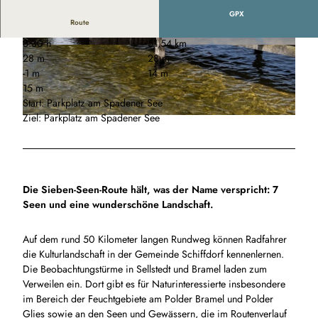
GPX
Route
3:30 h
51,54 km
© Florian Trykowski, Cuxland-Tourismus, Foto
© Gemeinde Schiffdorf
28 m
28 m
graf Florian Trykowski |
CC-BY
-1 m
14 m
15 m
Start: Parkplatz am Spadener See
Ziel: Parkplatz am Spadener See
© Florian Trykowski, Cuxland-Tourismus, Fotograf Florian Trykowski |
CC-BY
Die Sieben-Seen-Route hält, was der Name verspricht: 7
Seen und eine wunderschöne Landschaft.
Auf dem rund 50 Kilometer langen Rundweg können Radfahrer
die Kulturlandschaft in der Gemeinde Schiffdorf kennenlernen.
Die Beobachtungstürme in Sellstedt und Bramel laden zum
Verweilen ein. Dort gibt es für Naturinteressierte insbesondere
im Bereich der Feuchtgebiete am Polder Bramel und Polder
Glies sowie an den Seen und Gewässern, die im Routenverlauf