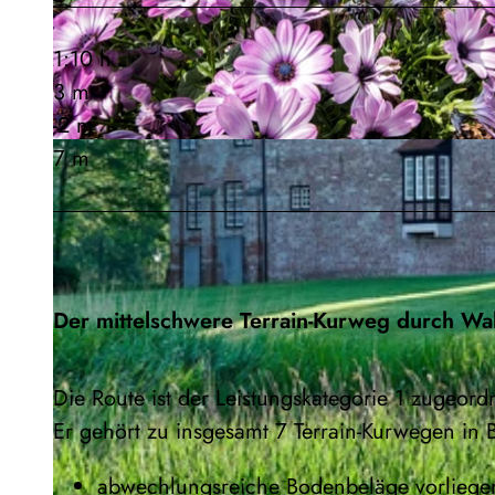
1:10 h
3 m
-2 m
7 m
© Nele Martensen, Cuxland-Tourismus, Fotograf Florian Trykowski |
CC-BY-SA
Der mittelschwere Terrain-Kurweg durch Wa
Die Route ist der Leistungskategorie 1 zugeord
Er gehört zu insgesamt 7 Terrain-Kurwegen in 
abwechlungsreiche Bodenbeläge vorliege