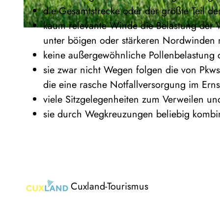
die Gesamtstrecke oder der größte Teil d
kaum relevante Winde die Belastung der 
© Florian Trykowski, Cuxland-Tourismus, Fotograf Florian Trykowski
unter böigen oder stärkeren Nordwinden 
keine außergewöhnliche Pollenbelastung d
sie zwar nicht Wegen folgen die von Pkws
die eine rasche Notfallversorgung im Erns
viele Sitzgelegenheiten zum Verweilen un
sie durch Wegkreuzungen beliebig kombin
Cuxland-Tourismus