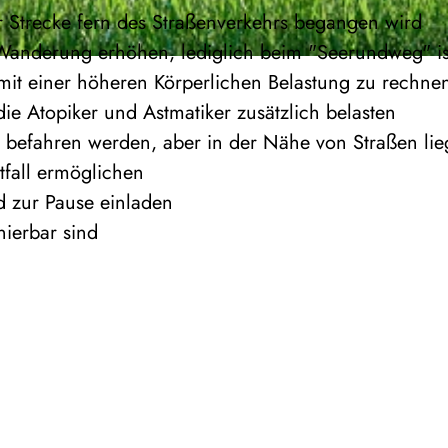
er Strecke fern des Straßenverkehrs begangen wird
Wanderung erhöhen, lediglich beim "Seerundweg" is
mit einer höheren Körperlichen Belastung zu rechne
ie Atopiker und Astmatiker zusätzlich belasten
 befahren werden, aber in der Nähe von Straßen lie
tfall ermöglichen
d zur Pause einladen
ierbar sind