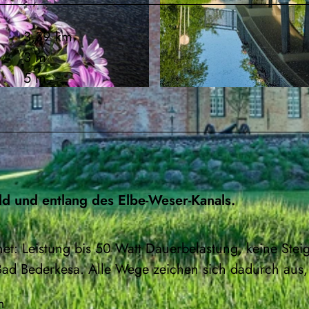
3,39 km
3 m
5 m
© Florian Trykowski, Cuxland-Tourismus, Fotograf Flori
ld und entlang des Elbe-Weser-Kanals.
net: Leistung bis 50 Watt Dauerbelastung, keine Stei
Bad Bederkesa. Alle Wege zeichen sich dadurch aus,
n