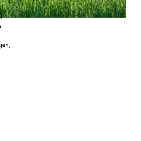
t
n
gen,