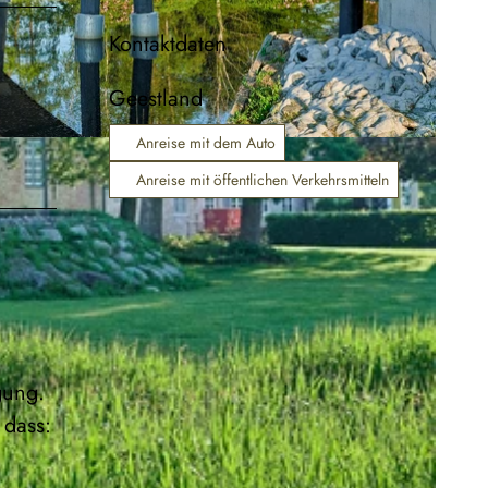
Kontaktdaten
Geestland
Anreise mit dem Auto
an Trykowski
Anreise mit öffentlichen Verkehrsmitteln
gung.
 dass: