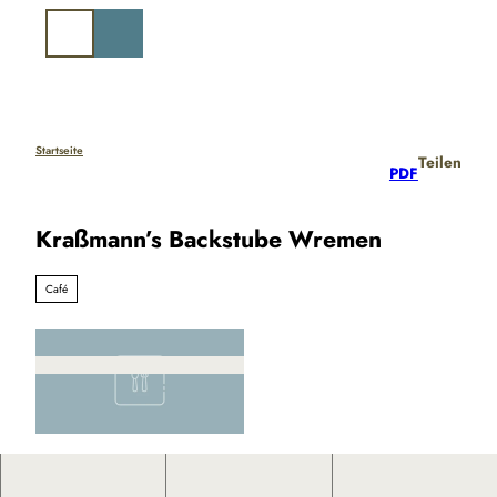
Z
u
Suche
m
I
n
h
a
Startseite
Teilen
PDF
l
t
Kraßmann’s Backstube Wremen
Café
© Kurverwaltung Wurster Nordseeküste |
CC-BY