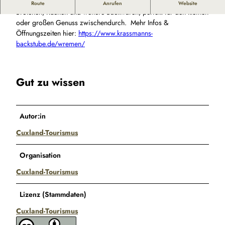
Bei Kraßmann’s Backstube gibt es frisch gebackenes Brot,
Route
Anrufen
Website
Brötchen, Kuchen und weitere Backwaren, perfekt für den kleinen
oder großen Genuss zwischendurch. Mehr Infos &
Öffnungszeiten hier:
https://www.krassmanns-
backstube.de/wremen/
Gut zu wissen
Autor:in
Cuxland-Tourismus
Organisation
Cuxland-Tourismus
Lizenz (Stammdaten)
Cuxland-Tourismus