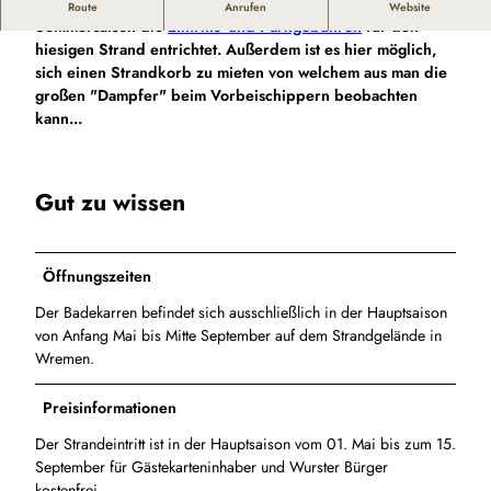
Im historischen Badekarren in Wremen werden in der
Route
Anrufen
Website
Sommersaison die
Eintritts- und Parkgebühren
für den
hiesigen Strand entrichtet. Außerdem ist es hier möglich,
sich einen Strandkorb zu mieten von welchem aus man die
großen "Dampfer" beim Vorbeischippern beobachten
kann...
Gut zu wissen
Öffnungszeiten
Der Badekarren befindet sich ausschließlich in der Hauptsaison
von Anfang Mai bis Mitte September auf dem Strandgelände in
Wremen.
Preisinformationen
Der Strandeintritt ist in der Hauptsaison vom 01. Mai bis zum 15.
September für Gästekarteninhaber und Wurster Bürger
kostenfrei.