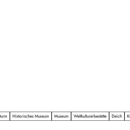
turm
Historisches Museum
Museum
Weltkulturerbestätte
Deich
K