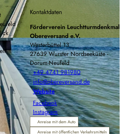
Kontaktdaten
t
eufeld
Förderverein Leuchtturmdenkmal
lick
Obereversand e.V.
Westerbüttel 13
elt
27639
Wurster Nordseeküste
-
Dorum-Neufeld
+49 4741 981980
info@obereversand.de
Website
Facebook
Instagram
Anreise mit dem Auto
Anreise mit öffentlichen Verkehrsmitteln