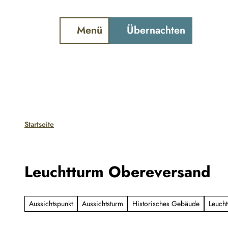
ter und Gezeiten
Webcam
Schiffstracker
Z
u
Menü
Übernachten
Suche
m
I
n
h
a
l
Startseite
t
Leuchtturm Obereversand
Aussichtspunkt
Aussichtsturm
Historisches Gebäude
Leucht