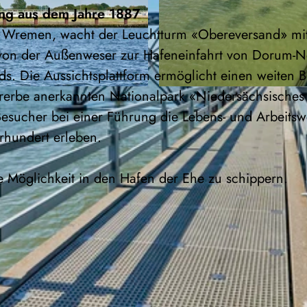
ung aus dem Jahre 1887
 in Wremen, wacht der Leuchtturm «Obereversand» mi
on der Außenweser zur Hafeneinfahrt von Dorum-N
s. Die Aussichtsplattform ermöglicht einen weiten B
erbe anerkannten Nationalpark «Niedersächsisches
© Cuxland-Tourismus, Florian Trykowski |
CC-BY
sucher bei einer Führung die Lebens- und Arbeitsw
rhundert erleben.
 Möglichkeit in den Hafen der Ehe zu schippern.