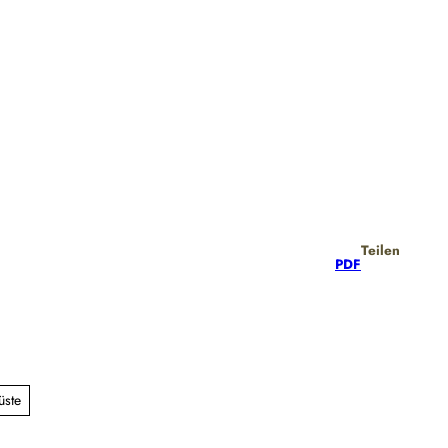
Teilen
PDF
üste