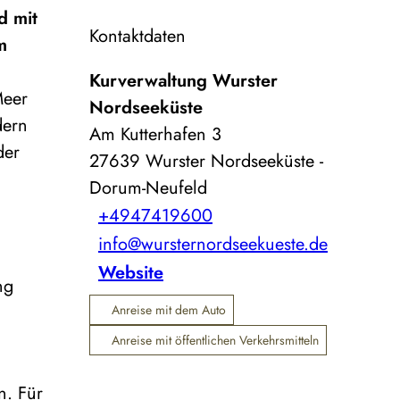
d mit
Kontaktdaten
m
Kurverwaltung Wurster
Meer
Nordseeküste
dern
Am Kutterhafen 3
der
27639
Wurster Nordseeküste
-
Dorum-Neufeld
+4947419600
info@wursternordseekueste.de
Website
ng
Anreise mit dem Auto
Anreise mit öffentlichen Verkehrsmitteln
n. Für