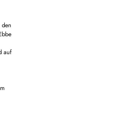
n den
 Ebbe
d auf
om