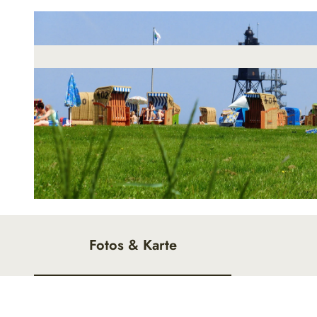
© Beate Ulich |
CC-BY
Fotos & Karte