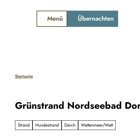
ter und Gezeiten
Webcam
Schiffstracker
Z
u
Menü
Übernachten
Suche
m
I
n
h
a
l
Startseite
t
Grünstrand Nordseebad Do
Strand
Hundestrand
Deich
Wattenmeer/Watt