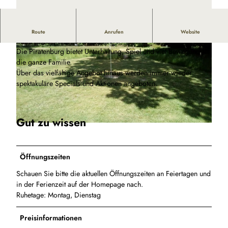
Indoorspielparadies für Kinder - Kindergeburtstag feiern -
Route
Anrufen
Website
Fußballgolfplatz mit 27 Löchern
Die Piratenburg bietet Unterhaltung, Spiel und viel Bewegung für
die ganze Familie.
Über das vielfältige Angebot hinaus werden immer wieder
spektakuläre Specials und Aktionen angeboten.
L
o
Gut zu wissen
g
©
CC0
o
P
Öffnungszeiten
i
r
Schauen Sie bitte die aktuellen Öffnungszeiten an Feiertagen und
a
in der Ferienzeit auf der Homepage nach.
t
Ruhetage: Montag, Dienstag
e
n
Preisinformationen
b