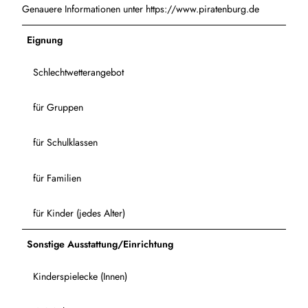
u
Genauere Informationen unter https://www.piratenburg.de
r
g
Eignung
Schlechtwetterangebot
für Gruppen
für Schulklassen
für Familien
für Kinder (jedes Alter)
Sonstige Ausstattung/Einrichtung
Kinderspielecke (Innen)