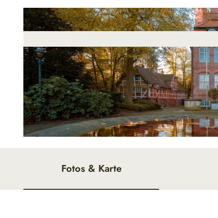
© Hartmut Adelmann |
CC-BY-SA
Fotos & Karte