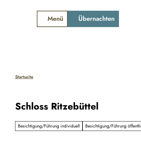
ter und Gezeiten
Webcam
Schiffstracker
Z
u
Menü
Übernachten
Suche
m
I
n
h
a
l
Startseite
t
Schloss Ritzebüttel
Besichtigung/Führung individuell
Besichtigung/Führung öffentli