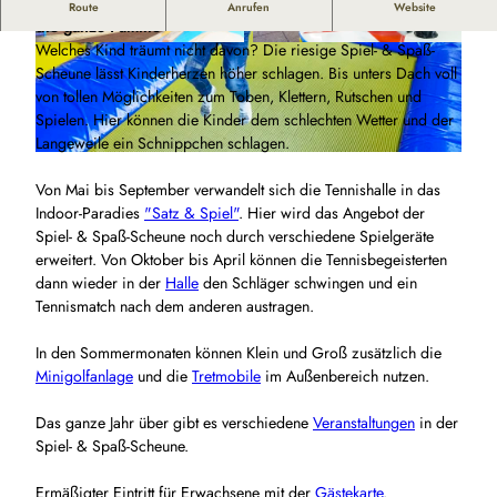
Indoorspielplatz - Minigolf - Tennis - Tretmobile - Spaß für
Route
Anrufen
Website
die ganze Familie
Welches Kind träumt nicht davon? Die riesige Spiel- & Spaß-
© Dahmke Photographie |
CC-BY
© Dahmke Photographie |
CC-BY
Scheune lässt Kinderherzen höher schlagen. Bis unters Dach voll
von tollen Möglichkeiten zum Toben, Klettern, Rutschen und
Spielen. Hier können die Kinder dem schlechten Wetter und der
Langeweile ein Schnippchen schlagen.
© Dahmke Photographie |
CC-BY
Von Mai bis September verwandelt sich die Tennishalle in das
Indoor-Paradies
"Satz & Spiel"
. Hier wird das Angebot der
Spiel- & Spaß-Scheune noch durch verschiedene Spielgeräte
erweitert. Von Oktober bis April können die Tennisbegeisterten
dann wieder in der
Halle
den Schläger schwingen und ein
Tennismatch nach dem anderen austragen.
In den Sommermonaten können Klein und Groß zusätzlich die
Minigolfanlage
und die
Tretmobile
im Außenbereich nutzen.
Das ganze Jahr über gibt es verschiedene
Veranstaltungen
in der
Spiel- & Spaß-Scheune.
Ermäßigter Eintritt für Erwachsene mit der
Gästekarte
.