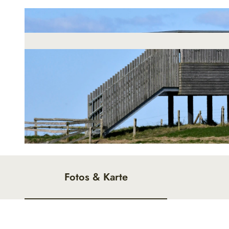
© www.nordseefoto.deBEATE ULICH,WREMEN |
CC-BY
Fotos & Karte