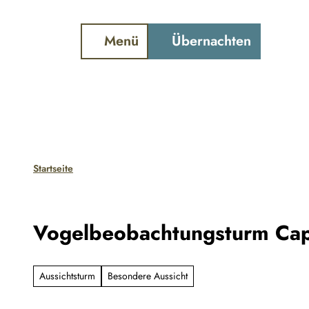
ter und Gezeiten
Webcam
Schiffstracker
Z
u
Menü
Übernachten
Suche
m
I
n
h
a
l
Startseite
t
Vogelbeobachtungsturm Cap
Aussichtsturm
Besondere Aussicht