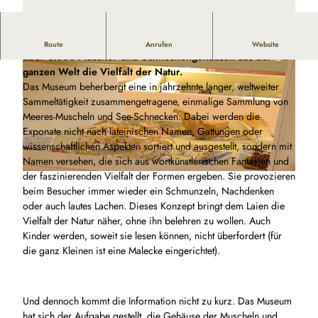
Das Kuriose Muschel-Museum Wremen zeigt anhand von
Route
Anrufen
Website
über 3.000 Muschel- und Schneckengehäusen aus der
ganzen Welt die Vielfalt der Natur.
Das Museum beherbergt eine in jahrzehnte langer, weltweiter
Sammeltätigkeit zusammengetragene, einmalige Sammlung von
Meeres-Muscheln und See-Schnecken. Dabei werden die
Exponate nicht nach lateinischen Namen, Gattungen oder
wissenschaftlichen Aspekten sortiert und ausgestellt, sondern mit
© Mona Berstermann, Jan-Hinrik Dircksen
Namen versehen, die sich aus wortkünstlerischen Fantasien und
der faszinierenden Vielfalt der Formen ergeben. Sie provozieren
© Mona Berstermann, Jan-Hinrik Dircksen
beim Besucher immer wieder ein Schmunzeln, Nachdenken
oder auch lautes Lachen. Dieses Konzept bringt dem Laien die
Vielfalt der Natur näher, ohne ihn belehren zu wollen. Auch
Kinder werden, soweit sie lesen können, nicht überfordert (für
die ganz Kleinen ist eine Malecke eingerichtet).
Und dennoch kommt die Information nicht zu kurz. Das Museum
hat sich der Aufgabe gestellt, die Gehäuse der Muscheln und