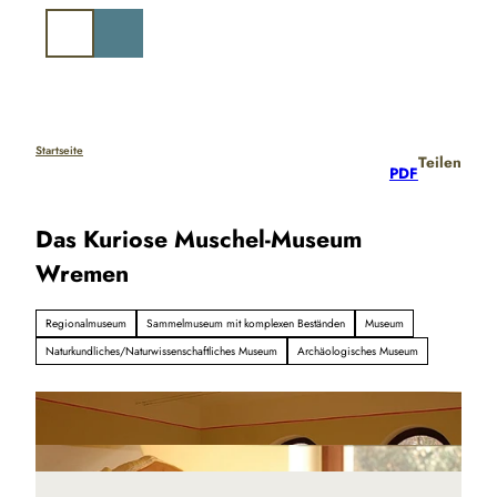
Z
u
Suche
m
I
n
h
a
Startseite
Teilen
PDF
l
t
Das Kuriose Muschel-Museum
Wremen
Regionalmuseum
Sammelmuseum mit komplexen Beständen
Museum
Naturkundliches/Naturwissenschaftliches Museum
Archäologisches Museum