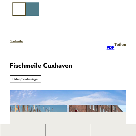
Z
u
Suche
m
I
n
h
a
Startseite
Teilen
PDF
l
t
Fischmeile Cuxhaven
Hafen/Bootsanleger