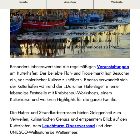
Maritimes Flair am Kutterhafen in Dorum‑Neufeld – hier
Route
Anrufen
Website
trifft traditioneller Krabbenfang auf gemütliches
Hafentreiben.
Der Kutterhafen im Nordseebad Dorum-Neufeld ist einer der
drei Kutterhäfen an der Wurster Küste und verbindet heute
Fischereitradition mit Genuss und Entschleunigung. An vielen
Tagen im Jahr kann beobachtet werden, wie die bunten
Krabbenkutter zu ihrer Fangreise aufbrechen oder zu ihrem
© www.nordseefoto.de, Beate Ulich Wremen |
CC-BY-SA
Heimathafen zurückkehren.
© Ulich
Besonders lohnenswert sind die regelmäßigen
Veranstaltungen
am Kutterhafen: Der beliebte Floh- und Trödelmarkt lädt Besucher
ein, vor malerischer Kulisse zu stöbern. Ebenso verwandelt sich
der Kutterhafen während der „Dorumer Hafentage“ in eine
lebendige Festmeile mit Krabben­pul-Workshops, einem
Kutterkorso und weiteren Highlights für die ganze Familie.
Die Hafen- und Strandkorbterrassen bieten Gelegenheit zum
Verweilen, kulinarischen Genuss und entspanntem Blick auf den
Kutterhafen, dem
Leuchtturm Obereversand
und dem
UNESCO-Weltnaturerbe Wattenmeer.