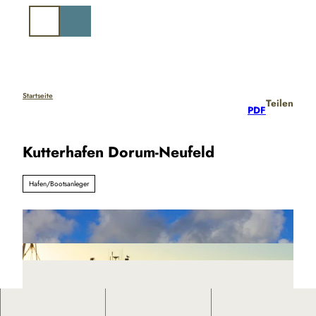
Z
u
Suche
m
I
n
h
a
Startseite
Teilen
PDF
l
t
Kutterhafen Dorum-Neufeld
Hafen/Bootsanleger