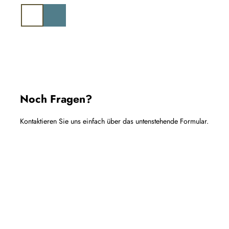
Z
u
Suche
m
I
n
h
a
l
t
Noch Fragen?
Kontaktieren Sie uns einfach über das untenstehende Formular.